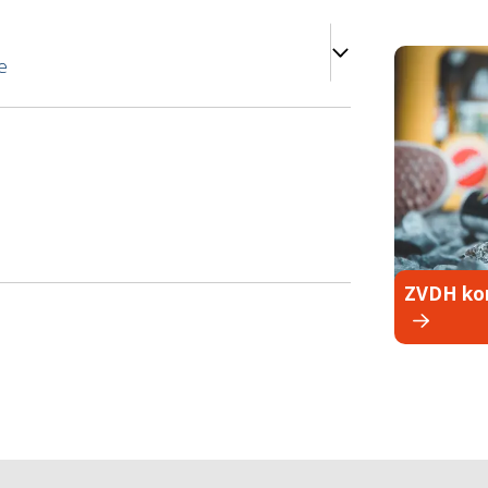
e
ZVDH ko