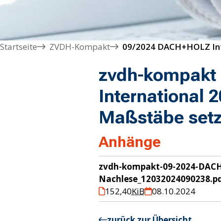
Startseite
ZVDH-Kompakt
zvdh-kompakt
International 
Maßstäbe setz
Anhänge
zvdh-kompakt-09-2024-DACH
Nachlese_12032024090238.p
152,40
KiB
08.10.2024
zurück zur Übersicht