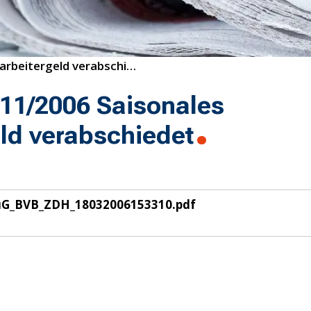
11/2006 Saisonales Kurzarbeitergeld verabschiedet
11/2006 Saisonales
ld verabschiedet
uG_BVB_ZDH_18032006153310.pdf