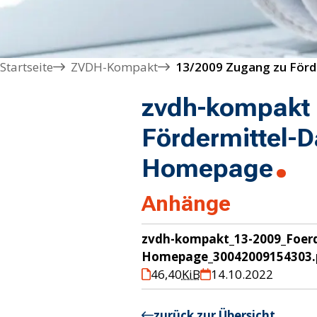
Startseite
ZVDH-Kompakt
zvdh-kompakt 
Fördermittel-
Homepage
Anhänge
zvdh-kompakt_13-2009_Foer
Homepage_30042009154303.
46,40
KiB
14.10.2022
zurück zur Übersicht