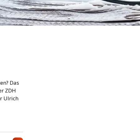
ten? Das
der ZDH
 Ulrich