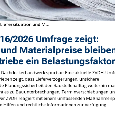
16/2026 Umfrage zeigt: Liefersituation und Materialpreise bleiben für Dachdeckerbetriebe ein Belastungsfaktor
16/2026 Umfrage zeigt:
 und Materialpreise bleiben
riebe ein Belastungsfaktor
das Dachdeckerhandwerk spürbar: Eine aktuelle ZVDH-Umf
ieben zeigt, dass Lieferverzögerungen, unsichere
e Planungssicherheit den Baustellenalltag weiterhin ma
mt es zu Bauunterbrechungen, Terminverschiebungen u
. Der ZVDH reagiert mit einem umfassenden Maßnahmen
te Hilfen und rechtliche Informationen zur Verfügung.