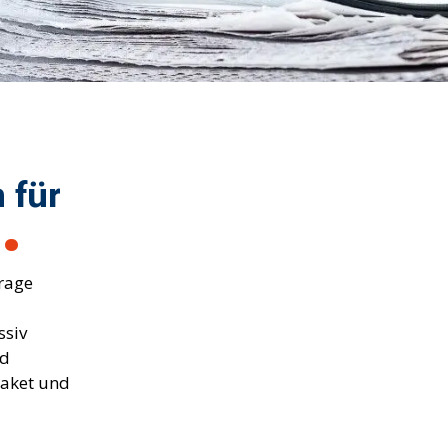
 für
rage
ssiv
nd
paket und