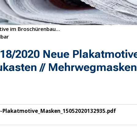
ve im Broschürenbaukasten // 

18/2020 Neue Plakatmotiv
ukasten // Mehrwegmasken
-Plakatmotive_Masken_15052020132935.pdf