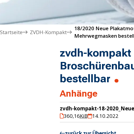
18/2020 Neue Plakatmoti
Startseite
ZVDH-Kompakt
zvdh-kompakt 
Broschürenba
bestellbar
Anhänge
zvdh-kompakt-18-2020_Neue
360,16
KiB
14.10.2022
zurück zur Übersicht