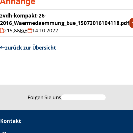
Anhänge
zvdh-kompakt-26-
2016_Waermedaemmung_bue_15072016104118.pdf
215,88
KiB
14.10.2022
zurück zur Übersicht
Folgen Sie uns
Kontakt