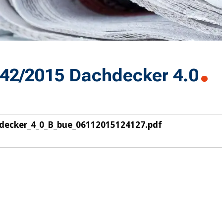
42/2015 Dachdecker 4.0
decker_4_0_B_bue_06112015124127.pdf