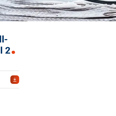
l-
l 2