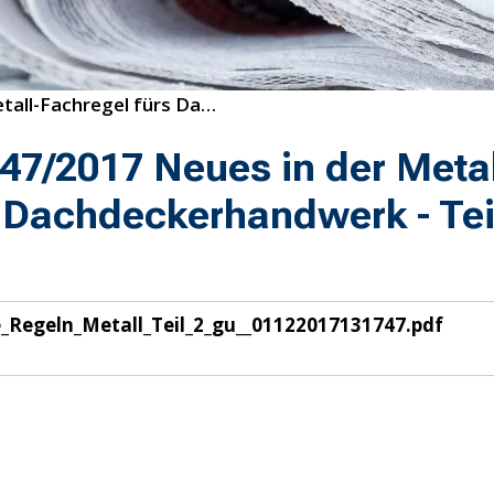
47/2017 Neues in der Metall-Fachregel fürs Dachdeckerhandwerk - Teil 2
7/2017 Neues in der Metal
 Dachdeckerhandwerk - Tei
Regeln_Metall_Teil_2_gu__01122017131747.pdf