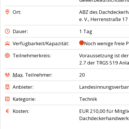
Ort
ABZ des Dachdeckerh
e. V., Herrenstraße 1
Dauer
1 Tag
Verfügbarkeit/Kapazität
Noch wenige freie P
Teilnehmerkreis
Voraussetzung ist de
2.7 der TRGS 519 Anla
Max.
Teilnehmer
20
Anbieter
Landesinnungsverba
Kategorie
Technik
Kosten
EUR 210,00 für Mitgli
Dachdeckerhandwerks 