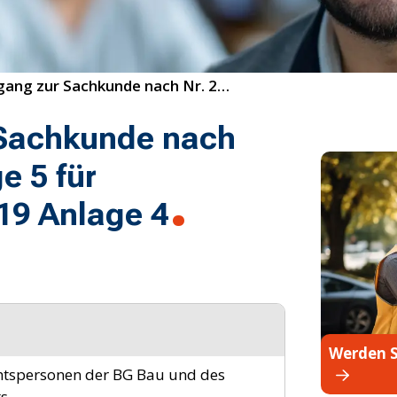
Fortbildungslehrgang zur Sachkunde nach Nr. 2.7 der TRGS 519 Anlage 5 für Sachkundige nach TRGS 519 Anlage 4
 Sachkunde nach
e 5 für
19 Anlage 4
Werden S
htspersonen der BG Bau und des
s