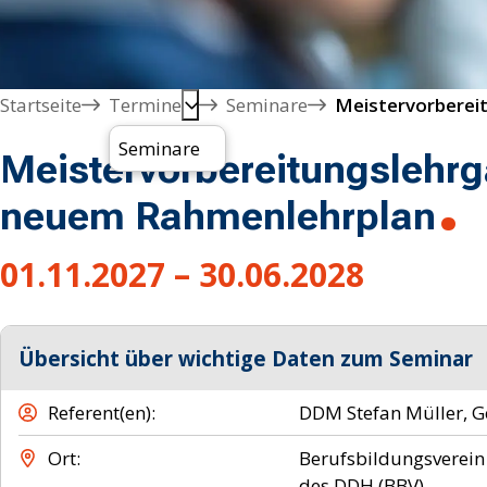
Startseite
Termine
Seminare
Seminare
Meistervorbereitungslehrga
neuem Rahmenlehrplan
01.11.2027 – 30.06.2028
Übersicht über wichtige Daten zum Seminar
Referent(en)
DDM Stefan Müller, G
Ort
Berufsbildungsverein
des DDH (BBV),