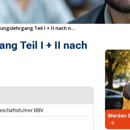
Meistervorbereitungslehrgang Teil I + II nach neuem Rahmenlehrplan
ng Teil I + II nach
eschäftsführer BBV
Werden S