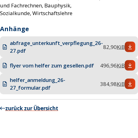
und Fachrechnen, Bauphysik,
Sozialkunde, Wirtschaftslehre
Anhänge
abfrage_unterkunft_verpflegung_26-
82,90
KiB
27.pdf
flyer vom helfer zum gesellen.pdf
496,96
KiB
helfer_anmeldung_26-
384,98
KiB
27_formular.pdf
zurück zur Übersicht