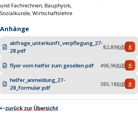
und Fachrechnen, Bauphysik,
Sozialkunde, Wirtschaftslehre
Anhänge
abfrage_unterkunft_verpflegung_27-
82,89
KiB
28.pdf
flyer vom helfer zum gesellen.pdf
496,96
KiB
helfer_anmeldung_27-
385,18
KiB
28_formular.pdf
zurück zur Übersicht