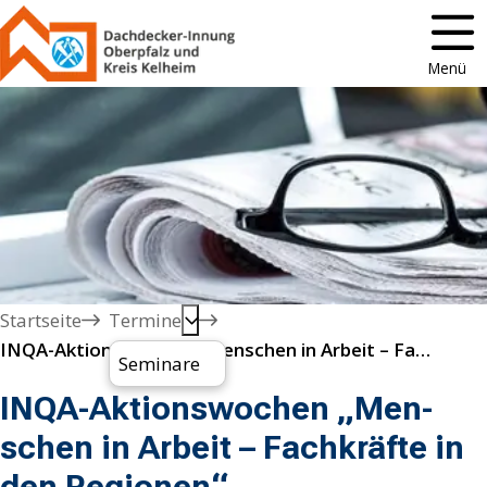
Menü
Startseite
Termine
IN­QA-Ak­ti­ons­wo­chen „Men­schen in Ar­beit – Fach­kräf­te in den Re­gio­nen“
Seminare
IN­QA-Ak­ti­ons­wo­chen „Men­
schen in Ar­beit – Fach­kräf­te in
den Re­gio­nen“