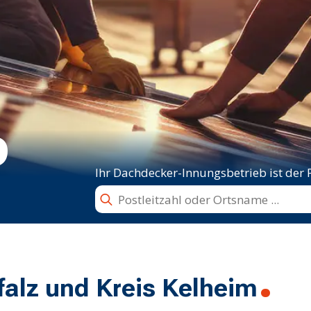
D
Ihr Dachdecker-Innungsbetrieb ist der 
Ihr
Standort
als
Postleitzahl
oder
Ortsname
alz und Kreis Kelheim